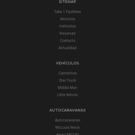
SITEMAP
Take 1 Facilities
Servicios
Vehículos
Reservas
Contacto
Actualidad
VEHÍCULOS
Camerinos
Star Truck
Middle Man
Little Winnie
AUTOCARAVANAS
Autocaravanas
McLouis Nevis
Itineo MC740