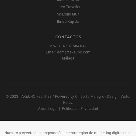
Itineo Traveller
McLouis MC4
Itineo Rapido
CONTACTOS
Mov:
+34 607 584 849
Email:
dom@takeuno.com
Málaga
© 2023 TAKEUNO Facilities / Powered by
Offisoft / Malegro -
Design. Víctor
Pérez
Aviso Legal
|
Política de Privacidad
Nuestro proyecto de Incorporación de estrategias de marketing digital en la