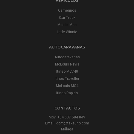
VEHÍCULOS
Camerinos
Star Truck
Middle Man
Little Winnie
AUTOCARAVANAS
Autocaravanas
McLouis Nevis
Itineo MC740
Itineo Traveller
McLouis MC4
Itineo Rapido
CONTACTOS
Mov:
+34 607 584 849
Email:
dom@takeuno.com
Málaga