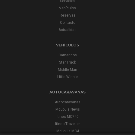
Servicios
Vehículos
Reservas
Contacto
Actualidad
VEHÍCULOS
Camerinos
Star Truck
Middle Man
Little Winnie
AUTOCARAVANAS
Autocaravanas
McLouis Nevis
Itineo MC740
Itineo Traveller
McLouis MC4