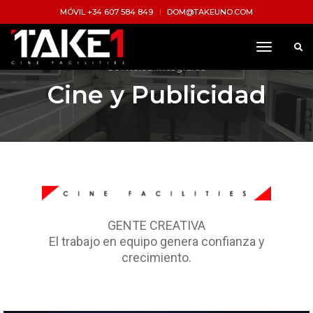
MÓVIL +34 607 584 849
DOM@TAKEUNO.COM
toggle
navigati
Servicios integrales
Cine y Publicidad
GENTE CREATIVA
El trabajo en equipo genera confianza y
crecimiento.