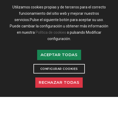
Itineo Rapido
Utilizamos cookies propias y de terceros para el correcto
funcionamiento del sitio web y mejorar nuestros
CONTACTOS
servicios.Pulse el siguiente botón para aceptar su uso.
Mov:
+34 607 584 849
Puede cambiar la configuración u obtener más información
Email:
dom@takeuno.com
en nuestra
Política de cookies
o pulsando Modificar
Málaga
configuración.
ACEPTAR TODAS
© 2023 TAKEUNO Facilities / Powered by
Offisoft / Malegro -
Design. Víctor
CONFIGURAR COOKIES
Pérez
Aviso Legal
|
Política de Privacidad
RECHAZAR TODAS
Nuestro proyecto de Incorporación de estrategias de marketing digital en la
actividad de la empresa en la población de Malaga, que tiene como objeto
contribuir a la modernización digital y a la mejora de la competitividad de
las entidades andaluzas, ha recibido una ayuda de la Unión Europea y de la